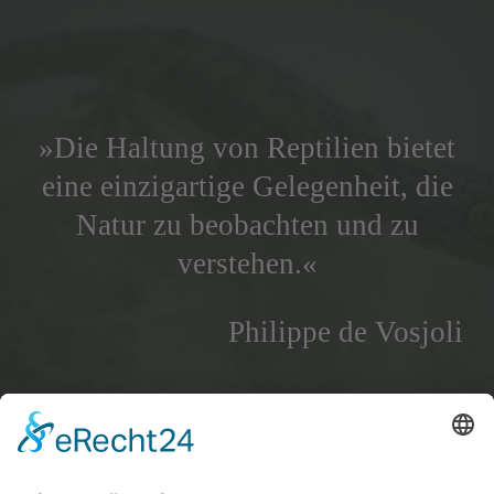
»Die Haltung von Reptilien bietet
eine einzigartige Gelegenheit, die
Natur zu beobachten und zu
verstehen.«
Philippe de Vosjoli