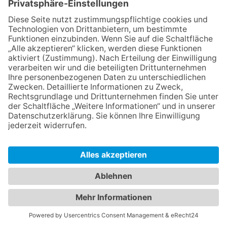
WAS KUNDEN SAGEN
ERFAHRE, WAS ANDERE
TERRARISTIK-FANS DENKEN!
Unsere Kunden lieben die Vielfalt und Qualität
unserer Angebote. Lese hier ihre Geschichten
und Erfahrungen.
1
»✅ Pro: - Top Beratung – kompetent, mit