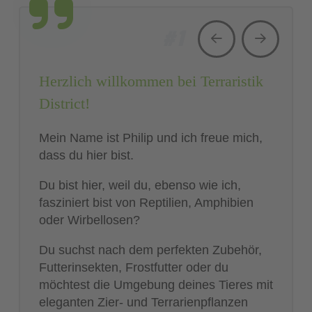
#
1
Herzlich willkommen bei Terraristik
District!
Mein Name ist Philip und ich freue mich,
VIELFALT AUF ÜBER 100 M²
dass du hier bist.
In unserem großzügigen Fachgeschäft
Du bist hier, weil du, ebenso wie ich,
findest du alles, was das Herz eines
fasziniert bist von Reptilien, Amphibien
Terraristik-Liebhabers höher schlagen
oder Wirbellosen?
lässt. Von spezialisierten Pflegeprodukten
bis hin zu einer exquisiten Auswahl an
Du suchst nach dem perfekten Zubehör,
Tieren – wir decken jeden Aspekt der
Futterinsekten, Frostfutter oder du
Terraristik ab.
möchtest die Umgebung deines Tieres mit
eleganten Zier- und Terrarienpflanzen