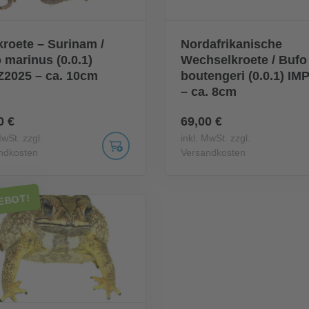
roete – Surinam /
Nordafrikanische
 marinus (0.0.1)
Wechselkroete / Bufo
2025 – ca. 10cm
boutengeri (0.0.1) IM
– ca. 8cm
0 €
69,00 €
MwSt. zzgl.
inkl. MwSt. zzgl.
ndkosten
Versandkosten
EBOT!