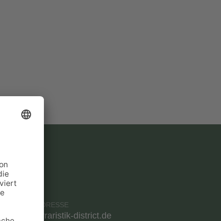
AKT
E-MAIL-ADRESSE
info@terraristik-district.de