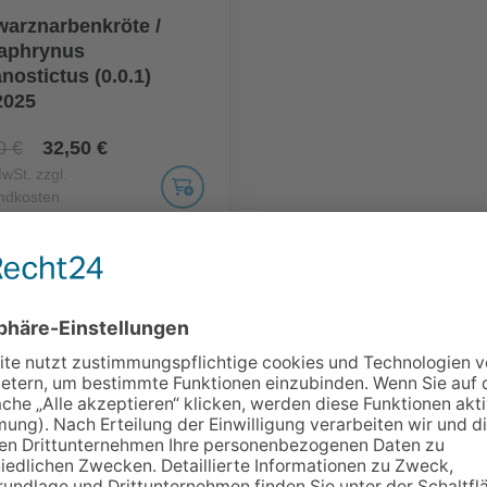
arznarbenkröte /
aphrynus
nostictus (0.0.1)
2025
0 €
32,50 €
MwSt. zzgl.
ndkosten
KONT
ANS