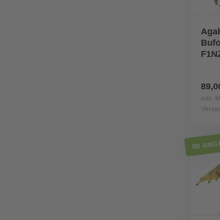
Agak
Bufo
F1NZ
89,0
inkl. 
Versa
IM ANG