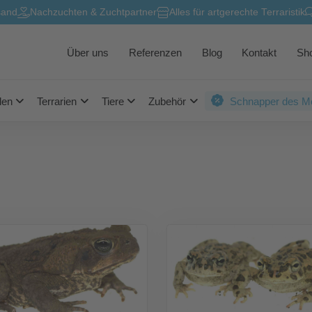
sand
Nachzuchten & Zuchtpartner
Alles für artgerechte Terraristik
Über uns
Referenzen
Blog
Kontakt
Sh
len
Terrarien
Tiere
Zubehör
Schnapper des M