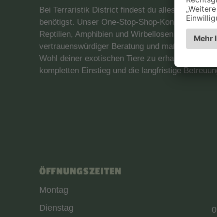
Bei Terraristik District findest du alles unter ei
benötigst. Unser One-Stop-Shop-Konzept ermögli
Reptilien, Amphibien und Wirbellosen über hochw
vertrauenswürdiger Beratung und maßgeschneidert
Wohl deiner exotischen Tiere zu erhalten. Wir sin
kompletten Einstieg und die langfristige Betreuung
ÖFFNUNGSZEITEN
Montag
Dienstag
0