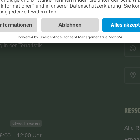
nem Dach, was du als Terraristik-Hobbyist
cht es dir, vom Kauf verschiedenster
ertige Nahrungsmittel bis hin zu
en Terrarien, alles für die Pflege und das
d dein verlässlicher Partner für den
 in der Terraristik.
RESS
Geschlossen
Alle 
9:00 – 12:00 Uhr
Ernäh