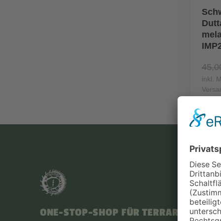
Schw
Dutt
mela
IMP
45,0
inkl. 
Versa
ONE-STOP-SHOP FÜR TERRARISTIK-F