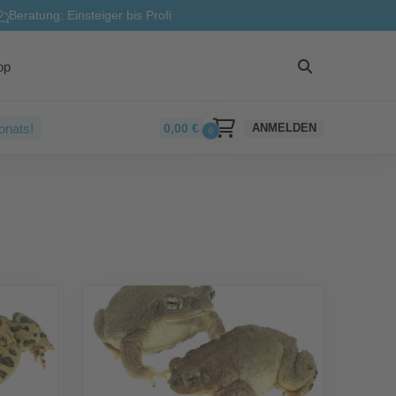
Beratung: Einsteiger bis Profi
op
onats!
0,00
€
ANMELDEN
0