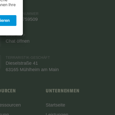
TELEFONNUMMER
06108 9759509
WHATSAPP
Chat öffnen
TERRARISTIK-GESCHÄFT
Dieselstraße 41
63165 Mühlheim am Main
OURCEN
UNTERNEHMEN
Ressourcen
Startseite
rung
Leistungen