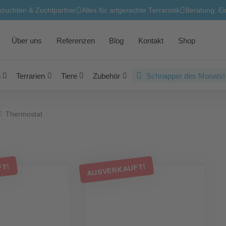
zuchten & Zuchtpartner
Alles für artgerechte Terraristik
Beratung: Ein
Über uns
Referenzen
Blog
Kontakt
Shop
n
Terrarien
Tiere
Zubehör
Schnapper des Monats!
Thermostat
FT!
AUSVERKAUFT!