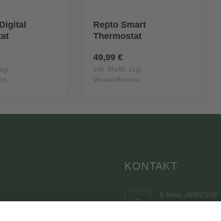
Digital
Repto Smart
at
Thermostat
49,99 €
zgl.
inkl. MwSt. zzgl.
en
Versandkosten
KONTAKT
E-MAIL-ADRESSE
info@terraristik-
TIK-FANS