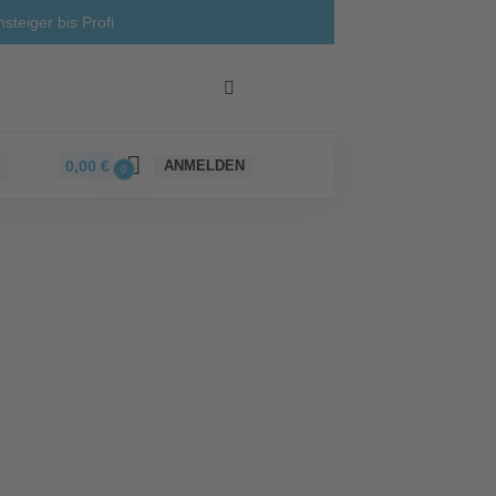
steiger bis Profi
0,00
€
ANMELDEN
0