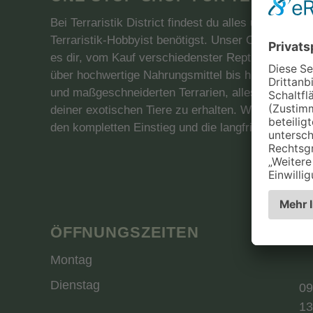
Bei Terraristik District findest du alles unter ein
Terraristik-Hobbyist benötigst. Unser One-Stop-S
es dir, vom Kauf verschiedenster Reptilien, Amphi
über hochwertige Nahrungsmittel bis hin zu vertr
und maßgeschneiderten Terrarien, alles für die Pf
deiner exotischen Tiere zu erhalten. Wir sind dein 
den kompletten Einstieg und die langfristige Betreu
ÖFFNUNGSZEITEN
Montag
Dienstag
09
13