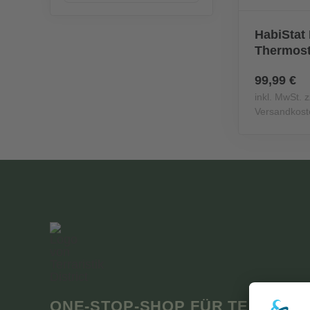
HabiStat 
Thermost
99,99 €
inkl. MwSt. z
Versandkost
ONE-STOP-SHOP FÜR TERRARIS