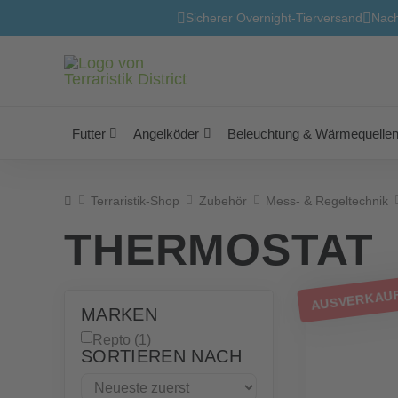
Sicherer Overnight-Tierversand
Nach
Futter
Angelköder
Beleuchtung & Wärmequelle
Home
Terraristik-Shop
Zubehör
Mess- & Regeltechnik
THERMOSTAT
AUSVERKAU
MARKEN
Repto (1)
SORTIEREN NACH