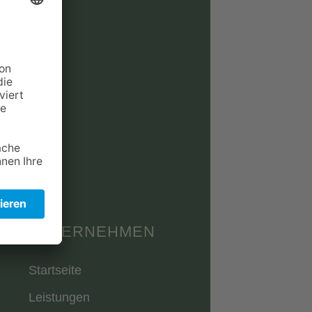
R
9
SCHÄFT
1
m am Main
UNTERNEHMEN
Startseite
Leistungen