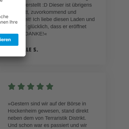
selbst herstellt :D Dieser ist übrigens
sehr nett, zuvorkommend und
hilfsbereit! Ich liebe diesen Laden und
bin sehr glücklich, dass er eröffnet
wurde! DANKE!«
MICHELLE S.
»Gestern sind wir auf der Börse in
Hockenheim gewesen, stand direkt
neben dem von Terraristik Distrikt.
Und schon war es passiert und wir