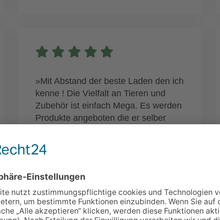
»Mit Abstand der beste Laden den ich
kenne ! Die Vielfalt an Tieren und
Zubehör ist einfach Mega. Es werden
Produkte angeboten die er selber
auch empfiehlt ! Ich bin jede Woche
dort, nicht nur weil ich meinen Futter
Dealer gefunden habe sondern auch
weil man sich mit Philip sehr gut über
das Thema Terraristik und Tiere
unterhalten kann und er einen immer
auf neue Ideen bringt 💪🏽 !!! DAS
IST DER BESTE LADEN DEN ICH