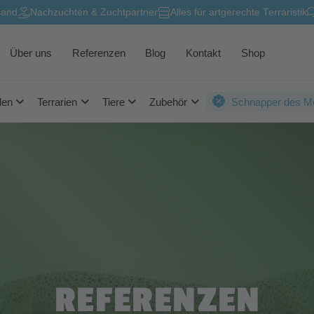
sand
Nachzuchten & Zuchtpartner
Alles für artgerechte Terraristik
Über uns
Referenzen
Blog
Kontakt
Shop
len
Terrarien
Tiere
Zubehör
Schnapper des M
REFERENZEN