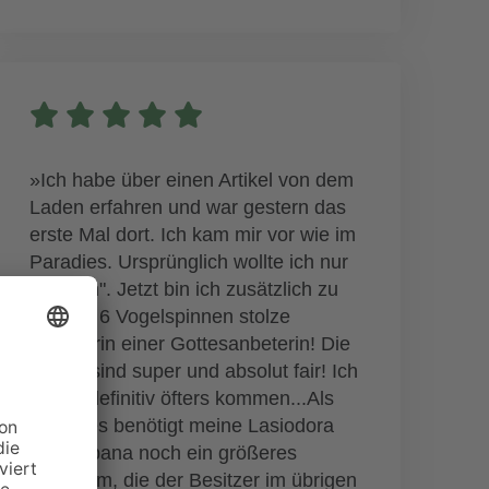
»Ich habe über einen Artikel von dem
Laden erfahren und war gestern das
erste Mal dort. Ich kam mir vor wie im
Paradies. Ursprünglich wollte ich nur
"gucken". Jetzt bin ich zusätzlich zu
meinen 6 Vogelspinnen stolze
Besitzerin einer Gottesanbeterin! Die
Preise sind super und absolut fair! Ich
werde definitiv öfters kommen...Als
nächstes benötigt meine Lasiodora
parahybana noch ein größeres
Terrarium, die der Besitzer im übrigen