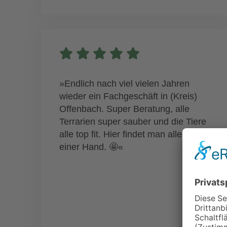
»Endlich nach viel vielen Jahren
wieder ein Fachgeschäft in (Kreis)
Offenbach. Super Beratung, alle
Terrarien super sauber und die Tiere
alle top fit. Hier findet man alles aus
einer Hand. 🤩«