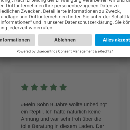
PERSÖNLICH EMPFEHLEN KANN
!!!«
STEFFEN HARDT
»Mein Sohn 9 Jahre wollte unbedingt
ein Reptil. Ich hatte natürlich keine
Ahnung und war sehr froh über die
tolle Beratung in diesem Laden. Der