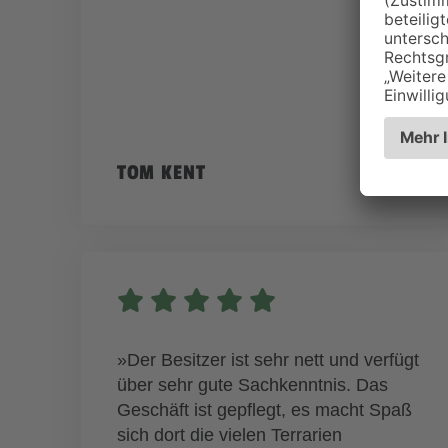
TOM KENT
»Der Besitzer ist sehr nett und verfügt
über sehr gute Sachkenntnis. Das
Geschäft ist gepflegt, es macht Spaß
sich dort die vielen Terrarien