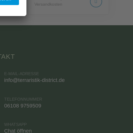
Versandkosten
TAKT
E-MAIL-ADRESSE
info@terraristik-district.de
TELEFONNUMMER
06108 9759509
WHATSAPP
Chat öffnen