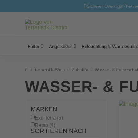
Sicherer Overnight-Tierve
Futter
Angelköder
Beleuchtung & Wärmequell
Home
Terraristik-Shop
Zubehör
Wasser- & Futterscha
WASSER- & F
MARKEN
Exo Terra (5)
Repto (4)
SORTIEREN NACH