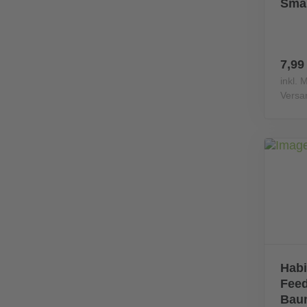
Smal
7,99
inkl. 
Versa
Habi
Feed
Bau