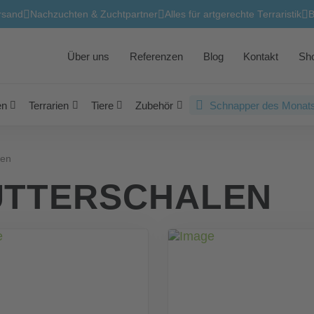
rsand
Nachzuchten & Zuchtpartner
Alles für artgerechte Terraristik
B
Über uns
Referenzen
Blog
Kontakt
Sh
en
Terrarien
Tiere
Zubehör
Schnapper des Monats
len
UTTERSCHALEN