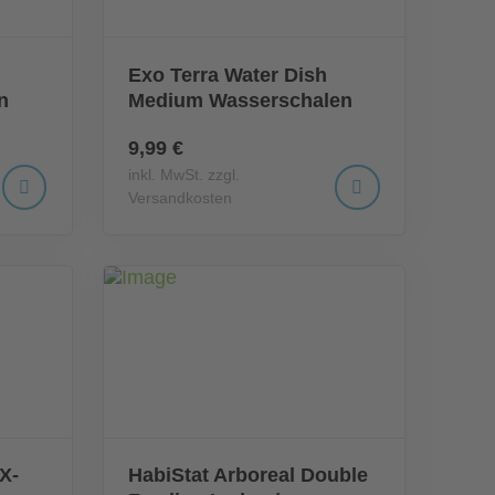
Exo Terra Water Dish
n
Medium Wasserschalen
9,99 €
inkl. MwSt. zzgl.
Versandkosten
X-
HabiStat Arboreal Double