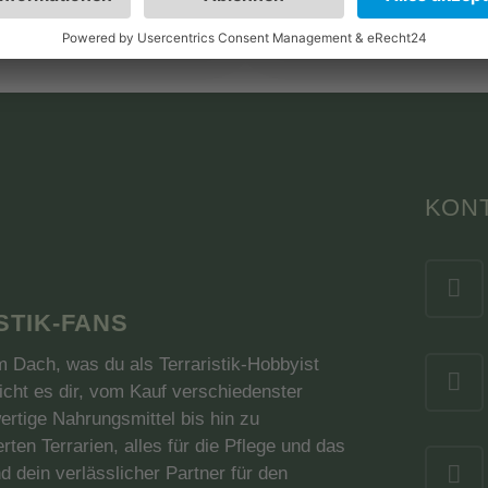
MwSt. zzgl. Versandkosten
Versandkosten
KON
STIK-FANS
nem Dach, was du als Terraristik-Hobbyist
cht es dir, vom Kauf verschiedenster
ertige Nahrungsmittel bis hin zu
en Terrarien, alles für die Pflege und das
d dein verlässlicher Partner für den