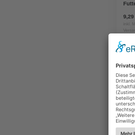
Futt
9,29
inkl. 
Versa
AUSVE
Rept
S
10,9