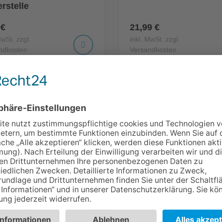
erstelle
 €
21,99 €
MwSt. zzgl.
inkl. MwSt. zzgl.
ndkosten
Versandkosten
RKAUFT!
o Deco Wasserschale
Repto Deco Wassersc
XL
27,99 €
9 €
inkl. MwSt. zzgl.