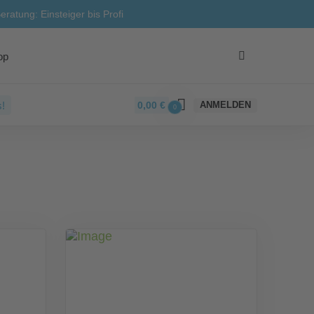
eratung: Einsteiger bis Profi
op
!
0,00
€
ANMELDEN
0