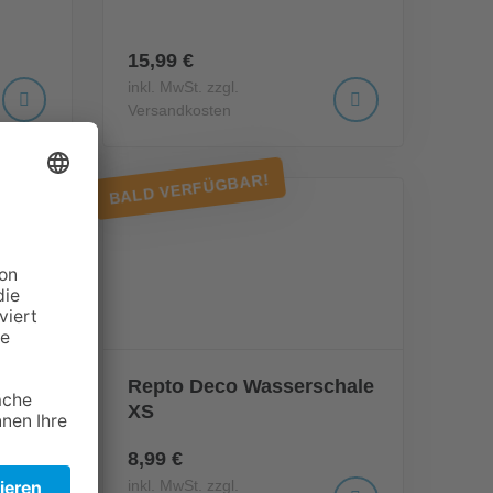
15,99 €
inkl. MwSt. zzgl.
Versandkosten
BALD VERFÜGBAR!
hale
Repto Deco Wasserschale
XS
8,99 €
inkl. MwSt. zzgl.