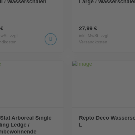
l / Wasserschalen
Large / Wasserschale
 €
27,99 €
MwSt. zzgl.
inkl. MwSt. zzgl.
ndkosten
Versandkosten
Stat Arboreal Single
Repto Deco Wassersc
ing Ledge /
L
mbewohnende