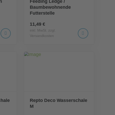
n
Feeding Ledge /
Baumbewohnende
Futterstelle
11,49 €
inkl. MwSt. zzgl.
Versandkosten
hale
Repto Deco Wasserschale
M