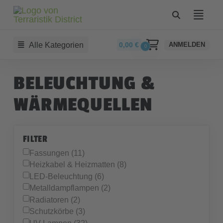
Alle Kategorien
0,00
€
ANMELDEN
0
BELEUCHTUNG &
WÄRMEQUELLEN
FILTER
Fassungen (11)
Heizkabel & Heizmatten (8)
LED-Beleuchtung (6)
Metalldampflampen (2)
Radiatoren (2)
Schutzkörbe (3)
UV-Lampen (32)