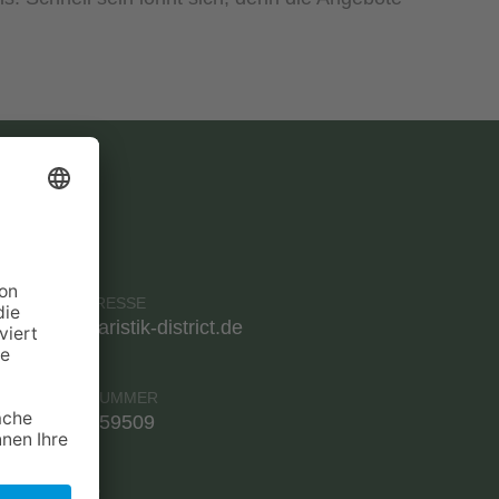
TAKT
E-MAIL-ADRESSE
info@terraristik-district.de
TELEFONNUMMER
06108 9759509
WHATSAPP