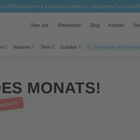
rsand
Nachzuchten & Zuchtpartner
Alles für artgerechte Terraristik
B
Über uns
Referenzen
Blog
Kontakt
Sh
en
Terrarien
Tiere
Zubehör
Schnapper des Monats
ES MONATS!
RKAUFT!