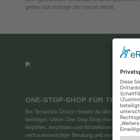
gelten nur solange der Vorrat reicht.
ONE-STOP-SHOP FÜR TERRARI
Bei Terraristik District findest du alles unter ei
benötigst. Unser One-Stop-Shop-Konzept ermögli
Reptilien, Amphibien und Wirbellosen über hochw
vertrauenswürdiger Beratung und maßgeschneidert