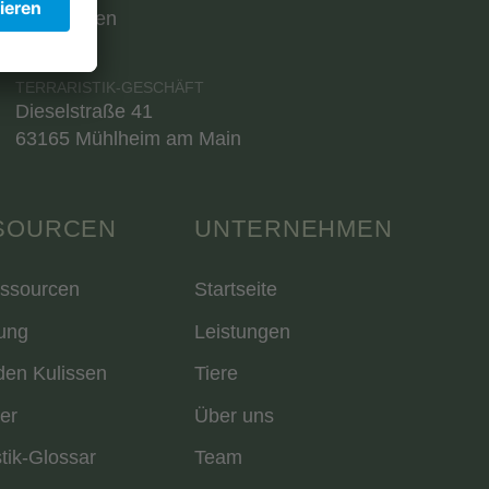
Chat öffnen
TERRARISTIK-GESCHÄFT
Dieselstraße 41
63165 Mühlheim am Main
SOURCEN
UNTERNEHMEN
essourcen
Startseite
ung
Leistungen
den Kulissen
Tiere
er
Über uns
stik-Glossar
Team