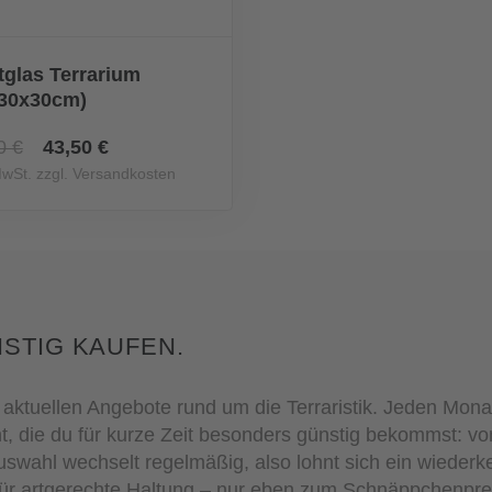
tglas Terrarium
x30x30cm)
0 €
43,50 €
MwSt. zzgl. Versandkosten
STIG KAUFEN.
aktuellen Angebote rund um die Terraristik. Jeden Mona
nt, die du für kurze Zeit besonders günstig bekommst: 
Auswahl wechselt regelmäßig, also lohnt sich ein wieder
 für artgerechte Haltung – nur eben zum Schnäppchenprei