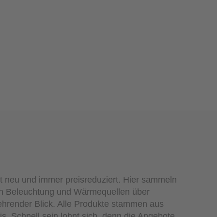
t neu und immer preisreduziert. Hier sammeln
von Beleuchtung und Wärmequellen über
kehrender Blick. Alle Produkte stammen aus
s. Schnell sein lohnt sich, denn die Angebote