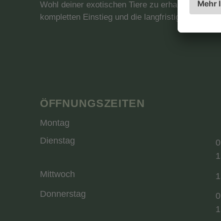
Wohl deiner exotischen Tiere zu erhalten. Wir sin
kompletten Einstieg und die langfristige Betreuung
ÖFFNUNGSZEITEN
Montag
Dienstag
0
1
Mittwoch
1
Donnerstag
0
1