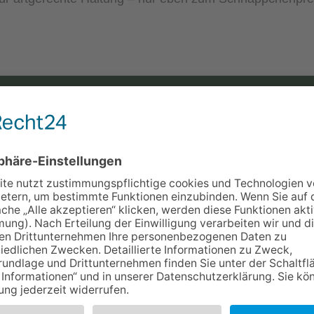
KON
STIK-FANS
nem Dach, was du als Terraristik-Hobbyist
cht es dir, vom Kauf verschiedenster
ertige Nahrungsmittel bis hin zu
en Terrarien, alles für die Pflege und das