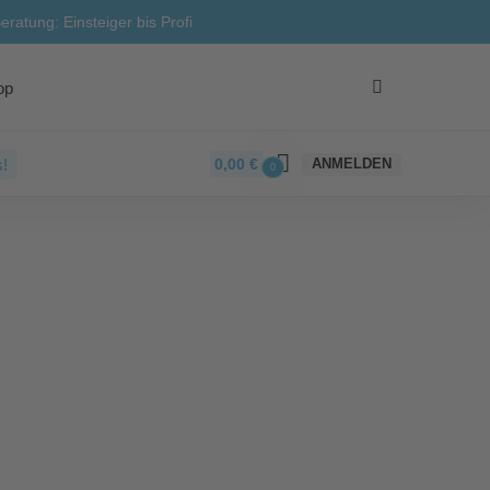
eratung: Einsteiger bis Profi
op
!
0,00
€
ANMELDEN
0