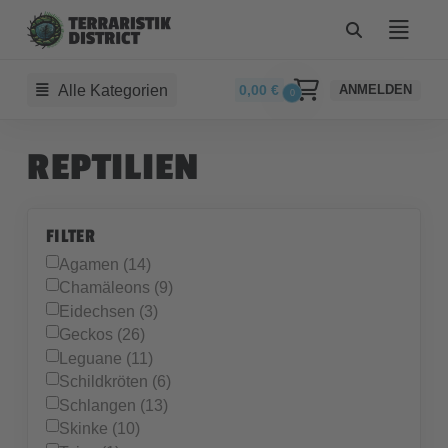
Alle Kategorien
0,00
€
ANMELDEN
0
REPTILIEN
FILTER
Agamen (14)
Chamäleons (9)
Eidechsen (3)
Geckos (26)
Leguane (11)
Schildkröten (6)
Schlangen (13)
Skinke (10)