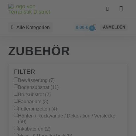
Alle Kategorien
0,00
€
ANMELDEN
0
ZUBEHÖR
FILTER
Bewässerung (7)
Bodensubstrat (11)
Brutsubstrat (2)
Faunarium (3)
Futterpinzetten (4)
Höhlen / Rückwände / Dekoration / Verstecke
(60)
Inkubatoren (2)
Mess- & Regeltechnik (9)