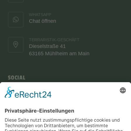
WHATSAPP
Chat öffnen
TERRARISTIK-GESCHÄFT
Dieselstraße 41
63165 Mühlheim am Main
SOCIAL
NEWSLETTER