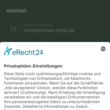
KONTAKT
E-MAIL-ADRESSE
info@terraristik-district.de
TELEFONNUMMER
06108 9759509
WHATSAPP
Chat öffnen
TERRARISTIK-GESCHÄFT
Dieselstraße 41
63165 Mühlheim am Main