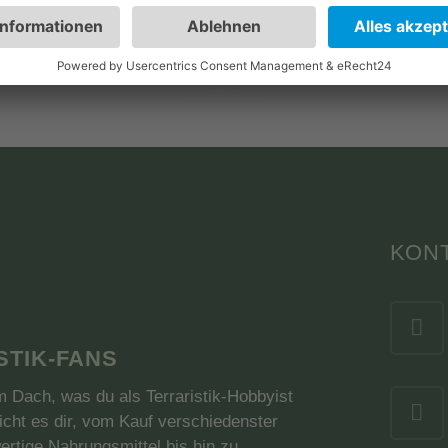
MwSt. zzgl.
inkl. MwSt. zzgl.
ndkosten
Versandkosten
KON
STIK-FANS
nem Dach, was du als Terraristik-Hobbyist
cht es dir, vom Kauf verschiedenster
ertige Nahrungsmittel bis hin zu