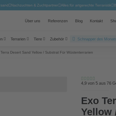
rsand
Nachzuchten & Zuchtpartner
Alles für artgerechte Terraristik
B
Über uns
Referenzen
Blog
Kontakt
Sh
en
Terrarien
Tiere
Zubehör
Schnapper des Monats
Terra Desert Sand Yellow / Substrat Für Wüstenterrarien
4,9 von 5 aus 76 
Exo Ter
Yellow 