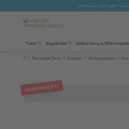
Sicherer Overnight-Tierve
Futter
Angelköder
Beleuchtung & Wärmequell
Home
Terraristik-Shop
Zubehör
Bodensubstrat
Exo 
AUSVERKAUFT!