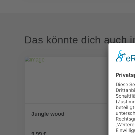
Das könnte dich auch i
Jungle wood
Tree
9,99 €
9,99