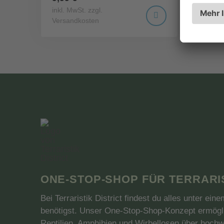
inkl. MwSt. zzgl.
inkl. 
Versandkosten
Versa
ONE-STOP-SHOP FÜR TERRARI
Bei Terraristik District findest du alles unter ei
benötigst. Unser One-Stop-Shop-Konzept ermögli
Reptilien, Amphibien und Wirbellosen über hochw