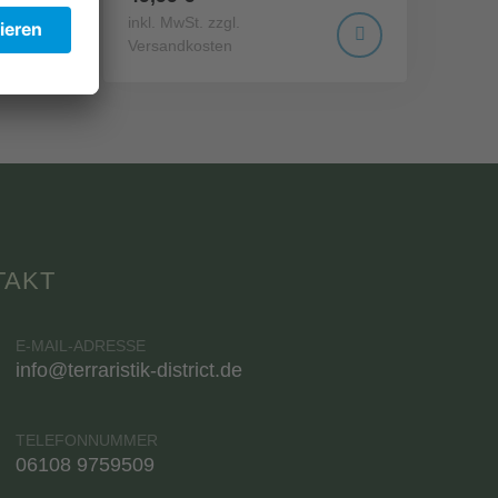
inkl. MwSt. zzgl.
Versandkosten
TAKT
E-MAIL-ADRESSE
info@terraristik-district.de
TELEFONNUMMER
06108 9759509