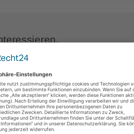
nteressieren.
 Vine
Dragon Tree
 €
69,95 €