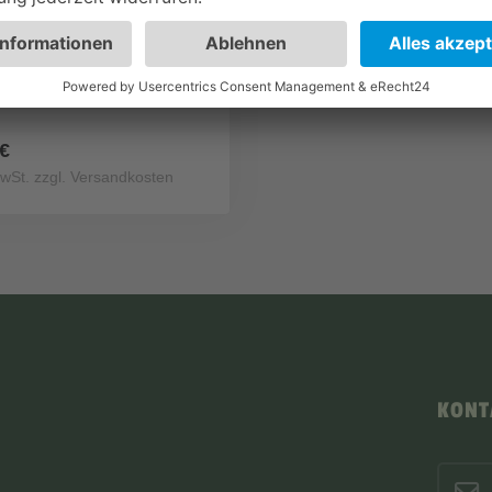
Terra Faunarium X-
l / Allzweck-Terrarium
 €
MwSt. zzgl. Versandkosten
KONT