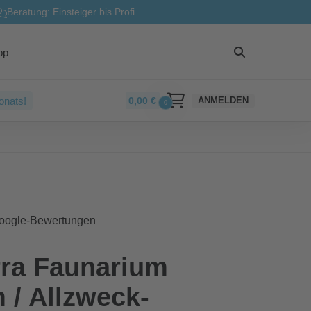
Beratung: Einsteiger bis Profi
op
onats!
0,00
€
ANMELDEN
0
Google-Bewertungen
rra Faunarium
 / Allzweck-