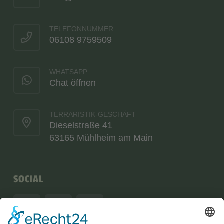
TELEFONNUMMER
06108 9759509
WHATSAPP
Chat öffnen
TERRARISTIK-GESCHÄFT
Dieselstraße 41
63165 Mühlheim am Main
SOCIAL