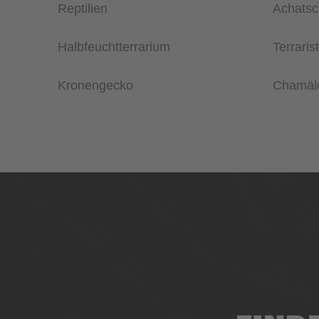
Reptilien
Achats
Halbfeuchtterrarium
Terraris
Kronengecko
Chamäl