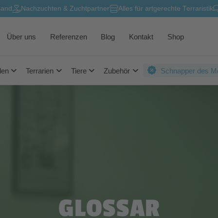
sand
Nachzuchten & Zuchtpartner
Alles für artgerechte Terraristik
Über uns
Referenzen
Blog
Kontakt
Shop
len
Terrarien
Tiere
Zubehör
Schnapper des M
GLOSSAR