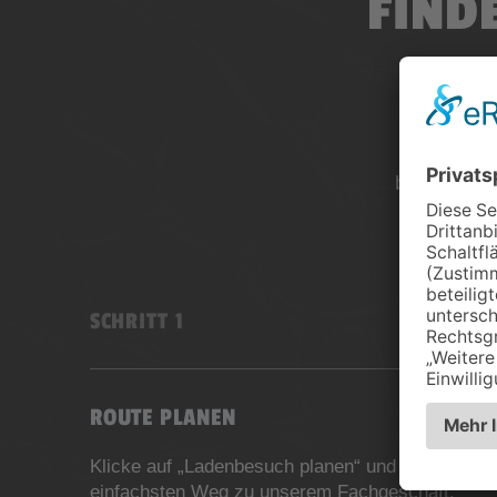
FIND
LE
Plane dei
beeindruck
Ort er
SCHRITT 1
ROUTE PLANEN
Klicke auf „Ladenbesuch planen“ und finde den
einfachsten Weg zu unserem Fachgeschäft.