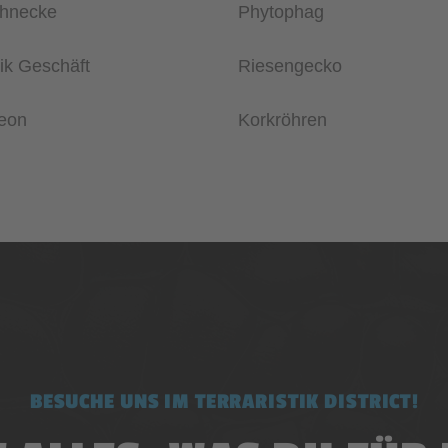
chnecke
Phytophag
tik Geschäft
Riesengecko
eon
Korkröhren
BESUCHE UNS IM TERRARISTIK DISTRICT!