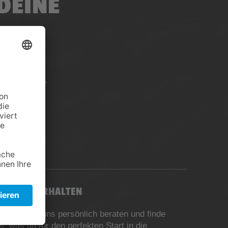
 DEINE
ST.
r Ort eine
lanzen. Vor
tionen.
HRITT 3
RATUNG ERHALTEN
s dich von uns persönlich beraten und finde
es, was du für den perfekten Start in die