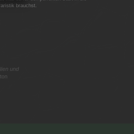
raristik brauchst.
ilien und
rton